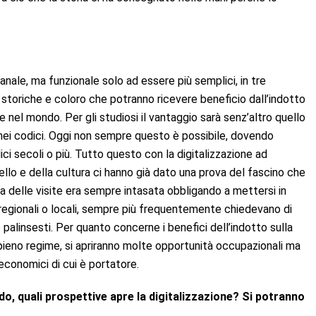
nale, ma funzionale solo ad essere più semplici, in tre
ze storiche e coloro che potranno ricevere beneficio dall’indotto
 nel mondo. Per gli studiosi il vantaggio sarà senz’altro quello
nei codici. Oggi non sempre questo è possibile, dovendo
ci secoli o più. Tutto questo con la digitalizzazione ad
ello e della cultura ci hanno già dato una prova del fascino che
da delle visite era sempre intasata obbligando a mettersi in
che regionali o locali, sempre più frequentemente chiedevano di
palinsesti. Per quanto concerne i benefici dell’indotto sulla
 pieno regime, si apriranno molte opportunità occupazionali ma
economici di cui è portatore.
o, quali prospettive apre la digitalizzazione? Si potranno