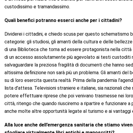
custodissimo e tramandassimo.
Quali benefici potranno esserci anche per i cittadini?
Dividerei i cittadini, e chiedo scusa per questo schematismo ba
categorie: gli studiosi, gli amanti della cultura e delle bellez
di una Biblioteca che torna ad essere protagonista nella città e
di un accesso assolutamente più agevolato ai testi custoditi 
salvaguardare la preziosa fragilità di documenti che hanno sedi
altissima definizione non sarà più un problema. Gli amanti del b
su di loro esercita questa realtà. Prima della pandemia l’agen
lista d’attesa. Televisioni straniere e italiane, sia nazionali 
potere effettuare riprese che poi venivano trasmesse nei loro 
città, ritengo che quando riusciremo a ripartire e funzionare a
anche molte altre opportunità legate al turismo e ai vantaggi 
Alla luce anche dell’emergenza sanitaria che stiamo vivend
sfogliare virtualmente libri antichi e manoscritti?