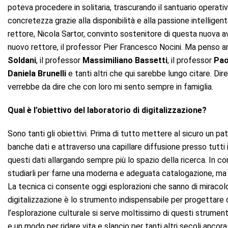
poteva procedere in solitaria, trascurando il santuario operati
concretezza grazie alla disponibilità e alla passione intelligent
rettore, Nicola Sartor, convinto sostenitore di questa nuova av
nuovo rettore, il professor Pier Francesco Nocini. Ma penso anch
Soldani
, il professor
Massimiliano Bassetti
, il professor
Pao
Daniela Brunelli
e tanti altri che qui sarebbe lungo citare. Dir
verrebbe da dire che con loro mi sento sempre in famiglia.
Qual è l’obiettivo del laboratorio di digitalizzazione?
Sono tanti gli obiettivi. Prima di tutto mettere al sicuro un p
banche dati e attraverso una capillare diffusione presso tutti
questi dati allargando sempre più lo spazio della ricerca. In co
studiarli per farne una moderna e adeguata catalogazione, ma 
La tecnica ci consente oggi esplorazioni che sanno di miracolo. 
digitalizzazione è lo strumento indispensabile per progettare q
l’esplorazione culturale si serve moltissimo di questi strument
e un modo per ridare vita e slancio per tanti altri secoli ancor