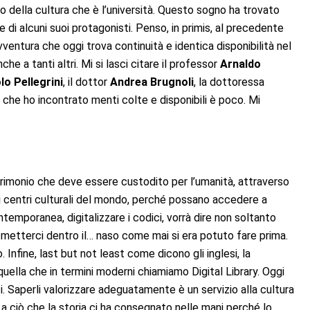
vo della cultura che è l’università. Questo sogno ha trovato
e di alcuni suoi protagonisti. Penso, in primis, al precedente
ventura che oggi trova continuità e identica disponibilità nel
e a tanti altri. Mi si lasci citare il professor
Arnaldo
lo Pellegrini
, il dottor
Andrea Brugnoli
, la dottoressa
e che ho incontrato menti colte e disponibili è poco. Mi
atrimonio che deve essere custodito per l’umanità, attraverso
 i centri culturali del mondo, perché possano accedere a
ntemporanea, digitalizzare i codici, vorrà dire non soltanto
metterci dentro il… naso come mai si era potuto fare prima.
Infine, last but not least come dicono gli inglesi, la
uella che in termini moderni chiamiamo Digital Library. Oggi
i. Saperli valorizzare adeguatamente è un servizio alla cultura
a a ciò che la storia ci ha consegnato nelle mani perché lo