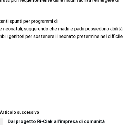
rata più frequentemente dalle madri facilita l’emergere di
ortanti spunti per programmi di
ve neonatali, suggerendo che madri e padri possiedono abilità
 i genitori per sostenere il neonato pretermine nel difficile
Articolo successivo
Dal progetto Ri-Ciak all’impresa di comunità