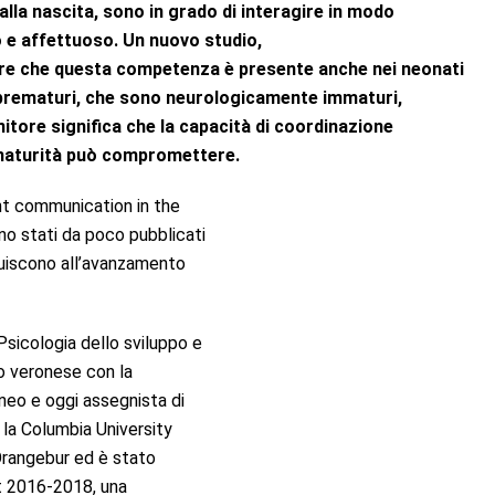
alla nascita, sono in grado
di interagire in modo
 e
affettuoso. Un nuovo studio,
trare che questa competenza è presente anche nei neonati
i prematuri, che sono neurologicamente immaturi,
tore significa che la capacità di coordinazione
ematurità può compromettere.
ent communication in the
no stati da poco pubblicati
uiscono all’avanzamento
Psicologia dello sviluppo e
o veronese con la
eneo e oggi assegnista di
n la Columbia University
 Orangebur ed è stato
nt 2016-2018, una