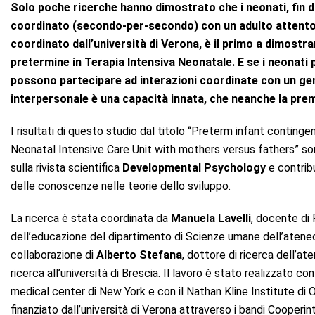
Solo poche ricerche hanno dimostrato che i neonati, fin d
coordinato (secondo-per-secondo) con un adulto attento
coordinato dall’università di Verona, è il primo a dimos
pretermine in Terapia Intensiva Neonatale. E se i neonat
possono partecipare ad interazioni coordinate con un geni
interpersonale è una capacità innata, che neanche la pr
I risultati di questo studio dal titolo “Preterm infant conting
Neonatal Intensive Care Unit with mothers versus fathers” so
sulla rivista scientifica
Developmental Psychology
e contrib
delle conoscenze nelle teorie dello sviluppo.
La ricerca è stata coordinata da
Manuela Lavelli
, docente di 
dell’educazione del dipartimento di Scienze umane dell’atene
collaborazione di
Alberto Stefana
, dottore di ricerca dell’at
ricerca all’università di Brescia. Il lavoro è stato realizzato co
medical center di New York e con il Nathan Kline Institute di
finanziato dall’università di Verona attraverso i bandi Cooperi