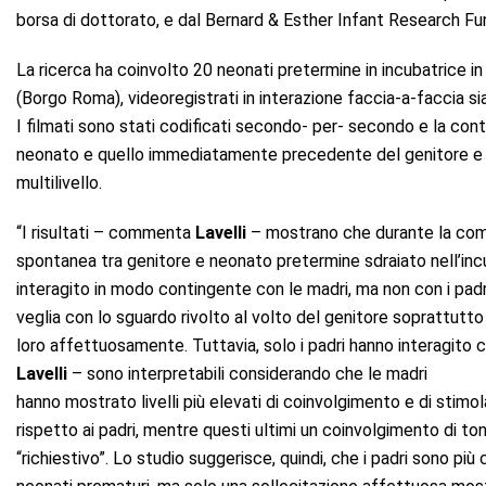
borsa di dottorato, e dal Bernard & Esther Infant Research Fu
La ricerca ha coinvolto 20 neonati pretermine in incubatrice i
(Borgo Roma), videoregistrati in interazione faccia-a-faccia 
I filmati sono stati codificati secondo- per- secondo e la co
neonato e quello immediatamente precedente del genitore e vi
multilivello.
“I risultati – commenta
Lavelli
– mostrano che durante la com
spontanea tra genitore e neonato pretermine sdraiato nell’incu
interagito in modo contingente con le madri, ma non con i pad
veglia con lo sguardo rivolto al volto del genitore soprattutt
loro affettuosamente. Tuttavia, solo i padri hanno interagito
Lavelli
– sono interpretabili considerando che le madri
hanno mostrato livelli più elevati di coinvolgimento e di stimo
rispetto ai padri, mentre questi ultimi un coinvolgimento di t
“richiestivo”. Lo studio suggerisce, quindi, che i padri sono più c